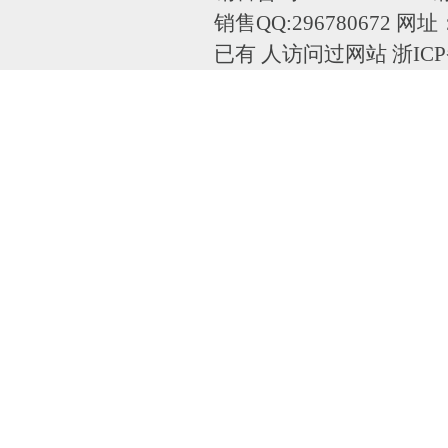
销售QQ:296780672 网址：ht
已有
人访问过网站
浙ICP