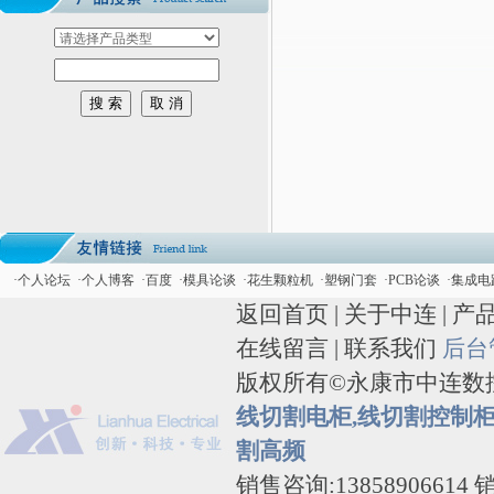
·
个人论坛
·
个人博客
·
百度
·
模具论谈
·
花生颗粒机
·
塑钢门套
·
PCB论谈
·
集成电
返回首页
|
关于中连
|
产
在线留言
|
联系我们
后台
版权所有©永康市中连数
线切割电柜,线切割控制柜
割高频
销售咨询:13858906614 销